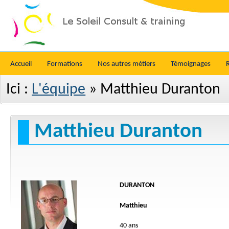
Accueil
Formations
Nos autres métiers
Témoignages
Ici :
L'équipe
»
Matthieu Duranton
Matthieu Duranton
DURANTON
Matthieu
40 ans