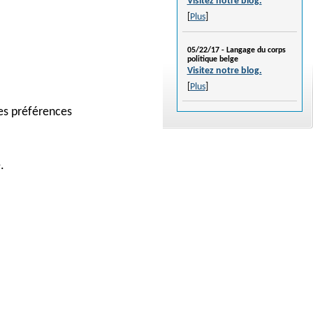
Visitez notre blog.
[
Plus
]
05/22/17 -
Langage du corps
politique belge
Visitez notre blog.
[
Plus
]
des préférences
.