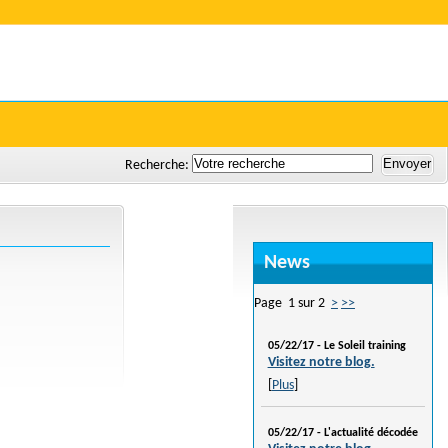
Le Soleil
Recherche:
News
Page 1 sur 2
>
>>
05/22/17 -
Le Soleil training
Visitez notre blog.
[
Plus
]
05/22/17 -
L'actualité décodée