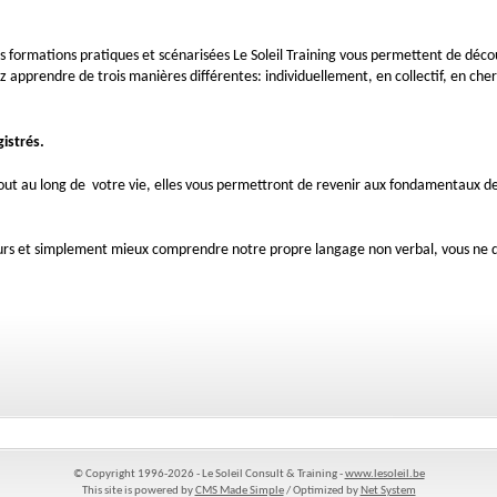
s formations pratiques et scénarisées Le Soleil Training vous permettent de découv
 apprendre de trois manières différentes: individuellement, en collectif, en che
istrés.
out au long de votre vie, elles vous permettront de revenir aux fondamentaux d
eurs et simplement mieux comprendre notre propre langage non verbal, vous ne d
© Copyright 1996-2026 - Le Soleil Consult & Training -
www.lesoleil.be
This site is powered by
CMS Made Simple
/ Optimized by
Net System