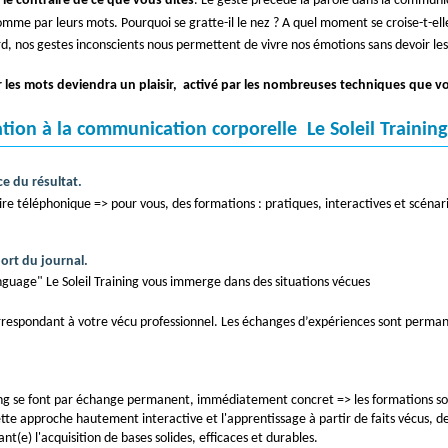
le contraire de ce que vous dites
. Le geste précède la parole dans la communi
mme par leurs mots. Pourquoi se gratte-il le nez ? A quel moment se croise-t-elle
ard, nos gestes inconscients nous permettent de vivre nos émotions sans devoir les
les mots deviendra un plaisir, activé par les nombreuses techniques que vo
ion à la communication corporelle Le Soleil Training
ce du résultat.
re téléphonique => pour vous, des formations : pratiques, interactives et scéna
ort du journal.
nguage" Le Soleil Training vous immerge dans des situations vécues
respondant à votre vécu professionnel. Les échanges d’expériences sont permane
ining se font par échange permanent, immédiatement concret => les formations so
tte approche hautement interactive et l'apprentissage à partir de faits vécus, de
nt(e) l'acquisition de bases solides, efficaces et durables.