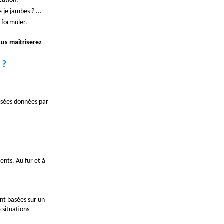
cation.
 je jambes ? ...
 formuler.
us maîtriserez
 ?
risées données par
nts. Au fur et à
nt basées sur un
 situations