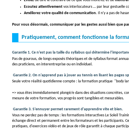
Evitez
de dire le contraire de ce que vous montrez et de
montrer 
Ecoutez attentivement
vos interlocuteurs … par leur gestuelle co
Améliorez
votre qualité de communication
. Il n'y a pas de has
Pour vous désormais, communiquer par les gestes aussi bien que par 
Pratiquement, comment fonctionne la format
Garantie 1
.
Ce n’est pas la taille du syllabus qui détermine l’importan
Pas de gourous, de longs exposés théoriques et de syllabus format annuai
des praticiens, en interentreprise ou en individuel.
Garantie 2
.
On n’apprend pas à jouer au tennis en lisant les pages sp
Seule votre réalité quotidienne compte : la formation pratique "body la
=> vous êtes immédiatement plongé/e dans des situations concrètes, cor
mesure de votre formation, vos progrès sont tangibles et mesurables.
Garantie 3
.
S’ennuyer permet rarement d’apprendre vite et bien.
Vous ne perdez pas de temps : les formations interactives Le Soleil Tra
échange direct et permanent entre les formateurs et les participants. Ce
pratiques, d'exercices vidéo et de jeux de rôle garantit à chaque participa