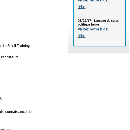
Visitez notre blog.
[
Plus
]
05/22/17 -
Langage du corps
politique belge
Visitez notre blog.
[
Plus
]
 Le Soleil Training
 recruteurs,
s.
te connaissance de