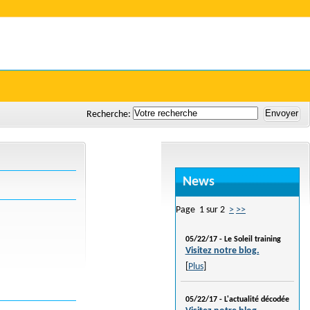
Le Soleil
Recherche:
News
Page 1 sur 2
>
>>
05/22/17 -
Le Soleil training
Visitez notre blog.
[
Plus
]
05/22/17 -
L'actualité décodée