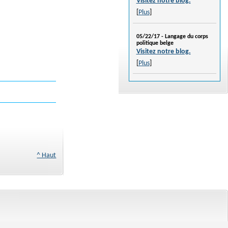
Visitez notre blog.
[
Plus
]
05/22/17 -
Langage du corps
politique belge
Visitez notre blog.
[
Plus
]
^ Haut