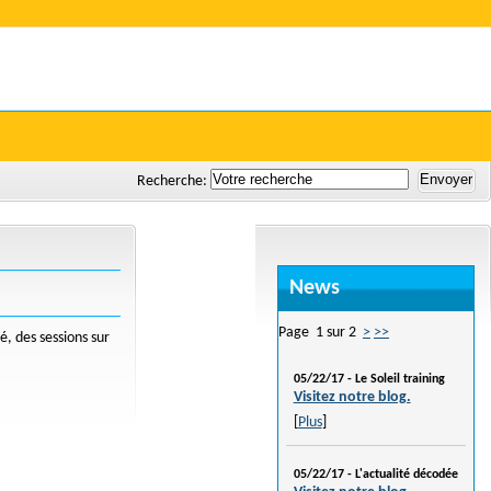
Le Soleil
Recherche:
News
Page 1 sur 2
>
>>
é, des sessions sur
05/22/17 -
Le Soleil training
Visitez notre blog.
[
Plus
]
05/22/17 -
L'actualité décodée