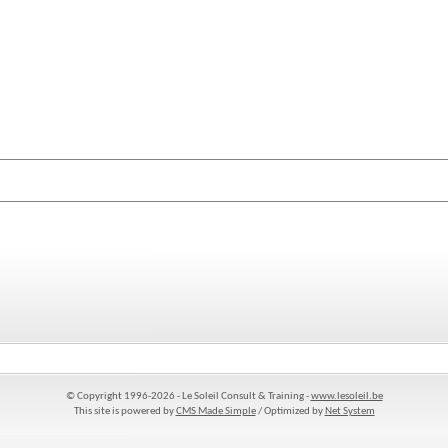
© Copyright 1996-2026 - Le Soleil Consult & Training -
www.lesoleil.be
This site is powered by
CMS Made Simple
/ Optimized by
Net System